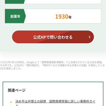
1930
創業年
年
公式HPで問い合わせる
※2021年7月15日時点、Google上で「国際商標登録 事務所」で上位表示されている22社を調査。
その中でも、公式HPに「無料相談可」「特許庁への入庁経験がある弁理士の在籍」を明記している
3社を選定しました。
関連ページ
決め手は弁理士の経歴 国際商標登録に詳しい事務所ガイ
ド