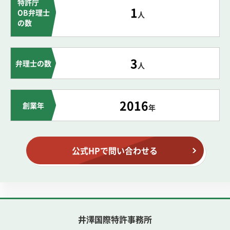
特許庁
1
OB弁理士
人
の数
3
弁理士の数
人
2016
創業年
年
公式HPで問い合わせる
井澤国際特許事務所