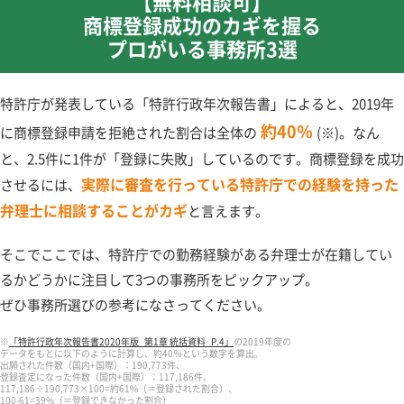
【無料相談可】
商標登録成功のカギを握る
プロがいる事務所3選
特許庁が発表している「特許行政年次報告書」によると、2019年
約40％
に商標登録申請を拒絶された割合は全体の
(※)。なん
と、2.5件に1件が「登録に失敗」しているのです。商標登録を成功
実際に審査を行っている特許庁での経験を持った
させるには、
弁理士に相談することがカギ
と言えます。
そこでここでは、特許庁での勤務経験がある弁理士が在籍してい
るかどうかに注目して3つの事務所をピックアップ。
ぜひ事務所選びの参考になさってください。
※
「特許行政年次報告書2020年版_第1章 統括資料_P.4」
の2019年度の
データをもとに以下のように計算し、約40％という数字を算出。
出願された件数（国内+国際）：190,773件、
登録査定になった件数（国内+国際）：117,186件、
117,186÷190,773×100=約61%（＝登録された割合）、
100-61=39%（＝登録できなかった割合）