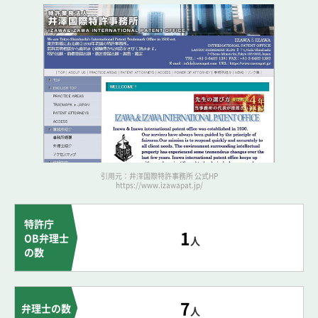
引用元：井澤国際特許事務所 公式HP
https://www.izawapat.jp/
特許庁
1
OB弁理士
人
の数
7
弁理士の数
人