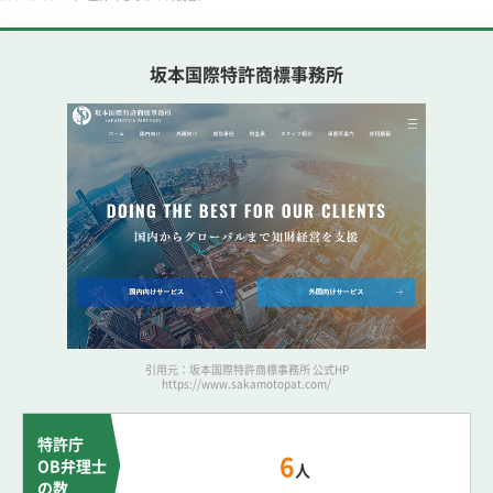
坂本国際特許商標事務所
引用元：坂本国際特許商標事務所 公式HP
https://www.sakamotopat.com/
特許庁
6
OB弁理士
人
の数