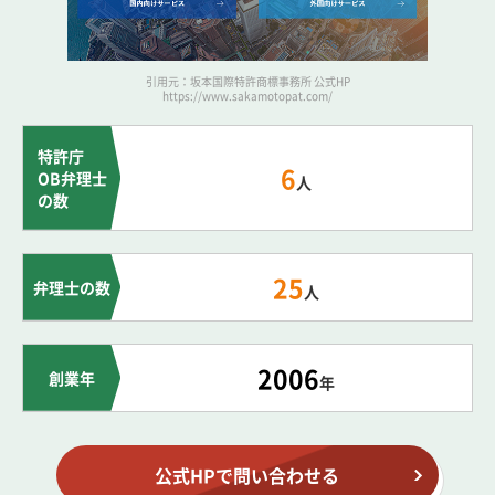
引用元：坂本国際特許商標事務所 公式HP
https://www.sakamotopat.com/
特許庁
6
OB弁理士
人
の数
25
弁理士の数
人
2006
創業年
年
公式HPで問い合わせる