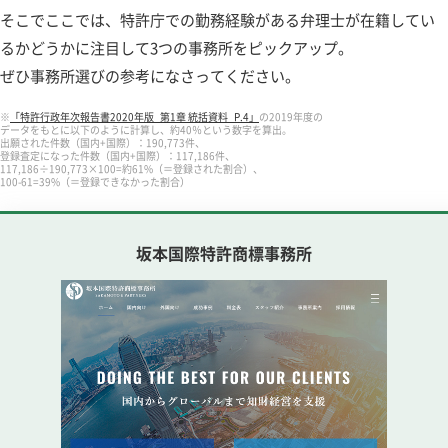
そこでここでは、特許庁での勤務経験がある弁理士が在籍してい
るかどうかに注目して3つの事務所をピックアップ。
ぜひ事務所選びの参考になさってください。
※
「特許行政年次報告書2020年版_第1章 統括資料_P.4」
の2019年度の
データをもとに以下のように計算し、約40％という数字を算出。
出願された件数（国内+国際）：190,773件、
登録査定になった件数（国内+国際）：117,186件、
117,186÷190,773×100=約61%（＝登録された割合）、
100-61=39%（＝登録できなかった割合）
坂本国際特許商標事務所