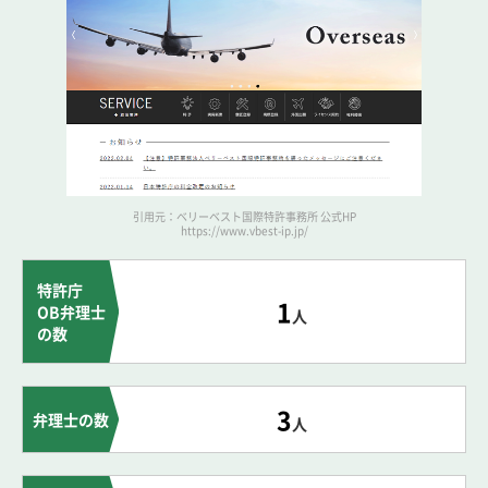
引用元：ベリーベスト国際特許事務所 公式HP
https://www.vbest-ip.jp/
特許庁
1
OB弁理士
人
の数
3
弁理士の数
人