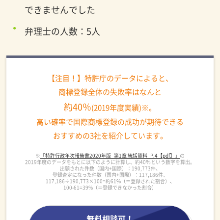
できませんでした
弁理士の人数：5人
【注目！】特許庁のデータによると、
商標登録全体の失敗率はなんと
約40％
(2019年度実績)※。
高い確率で国際商標登録の成功が期待できる
おすすめの3社を紹介しています。
※
「特許行政年次報告書2020年版_第1章 統括資料_P.4【pdf】」
の
2019年度のデータをもとに以下のように計算し、約40％という数字を算出。
出願された件数（国内+国際）：190,773件、
登録査定になった件数（国内+国際）：117,186件、
117,186÷190,773×100=約61%（＝登録された割合）、
100-61=39%（＝登録できなかった割合）
無料相談可！