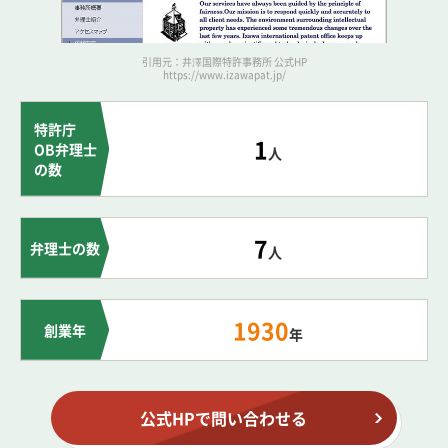
引用元：井澤国際特許事務所 公式HP
https://www.izawapat.jp/
特許庁
1
OB弁理士
人
の数
7
弁理士の数
人
1930
創業年
年
公式HPで問い合わせる