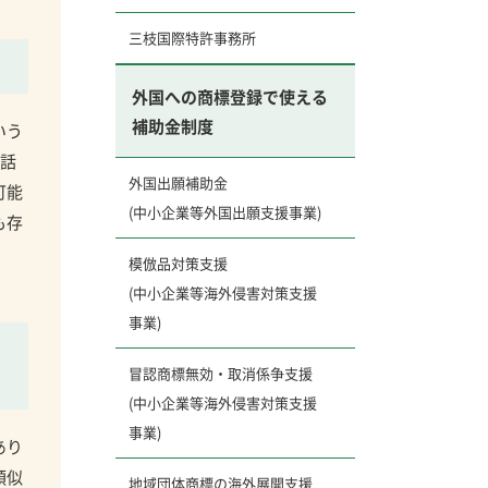
三枝国際特許事務所
外国への商標登録で使える
補助金制度
いう
い話
外国出願補助金
可能
(中小企業等外国出願支援事業)
も存
模倣品対策支援
(中小企業等海外侵害対策支援
事業)
冒認商標無効・取消係争支援
(中小企業等海外侵害対策支援
事業)
あり
類似
地域団体商標の海外展開支援