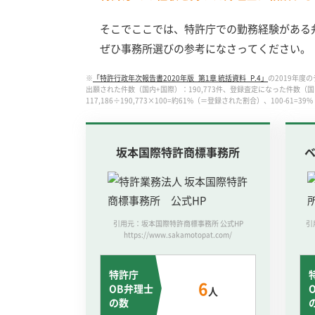
そこでここでは、特許庁での勤務経験がある
ぜひ事務所選びの参考になさってください。
※
「特許行政年次報告書2020年版_第1章 統括資料_P.4」
の2019年度の
出願された件数（国内+国際）：190,773件、
登録査定になった件数（国内
117,186÷190,773×100=約61%（＝登録された割合）、
100-61=
坂本国際特許商標事務所
引用元：坂本国際特許商標事務所 公式HP
引
https://www.sakamotopat.com/
特許庁
6
OB弁理士
人
の数