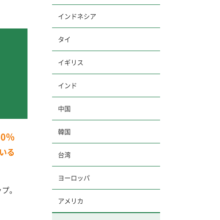
インドネシア
タイ
イギリス
インド
中国
韓国
40％
いる
台湾
ヨーロッパ
ップ。
アメリカ