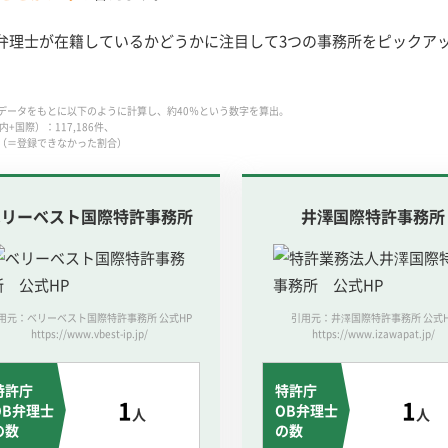
弁理士が在籍しているかどうかに注目して3つの事務所をピックア
データをもとに以下のように計算し、約40％という数字を算出。
+国際）：117,186件、
39%（＝登録できなかった割合）
ベリーベスト国際特許事務所
井澤国際特許事務所
用元：ベリーベスト国際特許事務所 公式HP
引用元：井澤国際特許事務所 公式H
https://www.vbest-ip.jp/
https://www.izawapat.jp/
特許庁
特許庁
1
1
OB弁理士
OB弁理士
人
人
の数
の数