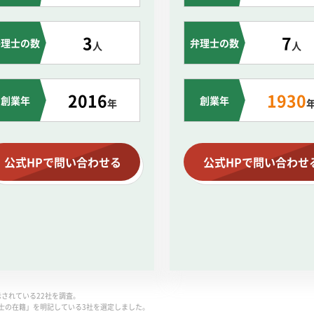
3
7
弁理士の数
弁理士の数
人
人
2016
1930
創業年
創業年
年
公式HPで問い合わせる
公式HPで問い合わせ
表示されている22社を調査。
士の在籍」を明記している3社を選定しました。