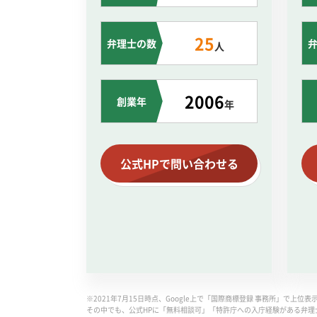
25
弁理士の数
人
2006
創業年
年
公式HPで問い合わせる
※2021年7月15日時点、Google上で「国際商標登録 事務所」で上位
その中でも、公式HPに「無料相談可」「特許庁への入庁経験がある弁理