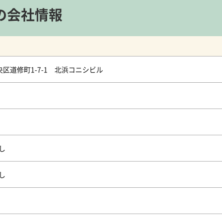
の
会社情報
区道修町1-7-1 北浜コニシビル
し
し