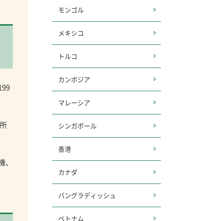
モンゴル
メキシコ
トルコ
カンボジア
99
マレーシア
務所
シンガポール
香港
機、
カナダ
バングラディッシュ
ベトナム