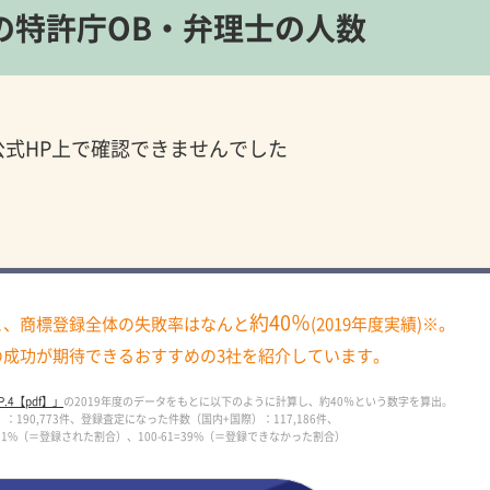
の
特許庁OB・弁理士の人数
公式HP上で確認できませんでした
約40％
と、
商標登録全体の失敗率はなんと
(2019年度実績)※。
の成功が期待できる
おすすめの3社を紹介しています。
.4【pdf】」
の
2019年度のデータをもとに以下のように計算し、約40％という数字を算出。
190,773件、
登録査定になった件数（国内+国際）：117,186件、
0=約61%（＝登録された割合）、
100-61=39%（＝登録できなかった割合）