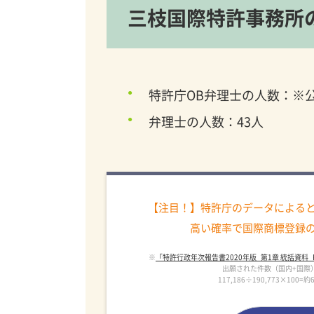
三枝国際特許事務所
特許庁OB弁理士の人数：※
弁理士の人数：43人
【注目！】特許庁のデータによる
高い確率で国際商標登録
※
「特許行政年次報告書2020年版_第1章 統括資料_P
出願された件数（国内+国際）：
117,186÷190,773×10