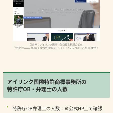
引用元：アイリンク国際特許商標事務所公式HP
https://www.shares.ai/site/0cb3e579-6132-4555-bb44-65d1a6affb52
アイリンク国際特許商標事務所の
特許庁OB・弁理士の人数
特許庁OB弁理士の人数：※公式HP上で確認