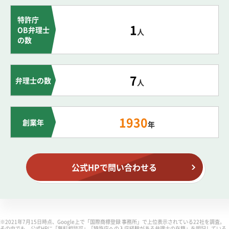
特許庁
1
OB弁理士
人
の数
7
弁理士の数
人
1930
創業年
年
公式HPで問い合わせる
※2021年7月15日時点、Google上で「国際商標登録 事務所」で上位表示されている22社を調査。
その中でも、公式HPに「無料相談可」「特許庁への入庁経験がある弁理士の在籍」を明記している