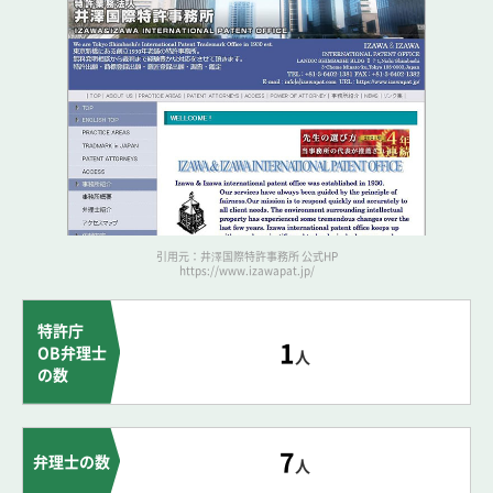
引用元：井澤国際特許事務所 公式HP
https://www.izawapat.jp/
特許庁
1
OB弁理士
人
の数
7
弁理士の数
人