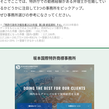
そこでここでは、特許庁での勤務経験がある弁理士が在籍してい
るかどうかに注目して3つの事務所をピックアップ。
ぜひ事務所選びの参考になさってください。
※
「特許行政年次報告書2020年版_第1章 統括資料_P.4」
の2019年度の
データをもとに以下のように計算し、約40％という数字を算出。
出願された件数（国内+国際）：190,773件、
登録査定になった件数（国内+国際）：117,186件、
117,186÷190,773×100=約61%（＝登録された割合）、
100-61=39%（＝登録できなかった割合）
坂本国際特許商標事務所