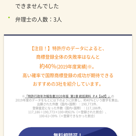
できませんでした
弁理士の人数：3人
【注目！】特許庁のデータによると、
商標登録全体の失敗率はなんと
約40％
(2019年度実績)※。
高い確率で国際商標登録の成功が期待できる
おすすめの3社を紹介しています。
※
「特許行政年次報告書2020年版_第1章 統括資料_P.4【pdf】」
の
2019年度のデータをもとに以下のように計算し、約40％という数字を算出。
出願された件数（国内+国際）：190,773件、
登録査定になった件数（国内+国際）：117,186件、
117,186÷190,773×100=約61%（＝登録された割合）、
100-61=39%（＝登録できなかった割合）
無料相談可！