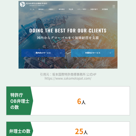
引用元：坂本国際特許商標事務所 公式HP
https://www.sakamotopat.com/
特許庁
6
OB弁理士
人
の数
25
弁理士の数
人