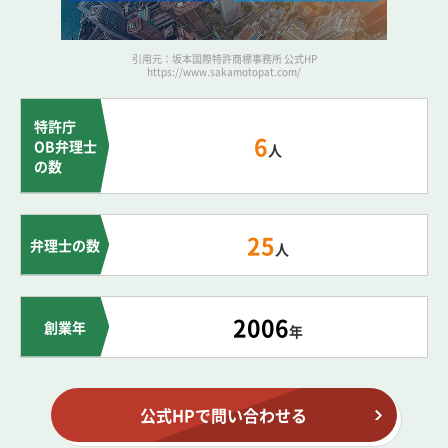
引用元：坂本国際特許商標事務所 公式HP
https://www.sakamotopat.com/
特許庁
6
OB弁理士
人
の数
25
弁理士の数
人
2006
創業年
年
公式HPで問い合わせる