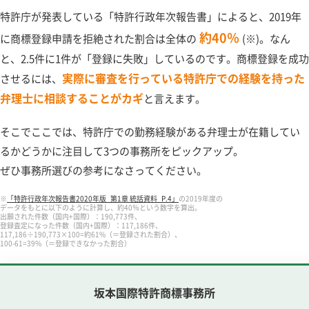
特許庁が発表している「特許行政年次報告書」によると、2019年
約40％
に商標登録申請を拒絶された割合は全体の
(※)。なん
と、2.5件に1件が「登録に失敗」しているのです。商標登録を成功
実際に審査を行っている特許庁での経験を持った
させるには、
弁理士に相談することがカギ
と言えます。
そこでここでは、特許庁での勤務経験がある弁理士が在籍してい
るかどうかに注目して3つの事務所をピックアップ。
ぜひ事務所選びの参考になさってください。
※
「特許行政年次報告書2020年版_第1章 統括資料_P.4」
の2019年度の
データをもとに以下のように計算し、約40％という数字を算出。
出願された件数（国内+国際）：190,773件、
登録査定になった件数（国内+国際）：117,186件、
117,186÷190,773×100=約61%（＝登録された割合）、
100-61=39%（＝登録できなかった割合）
坂本国際特許商標事務所