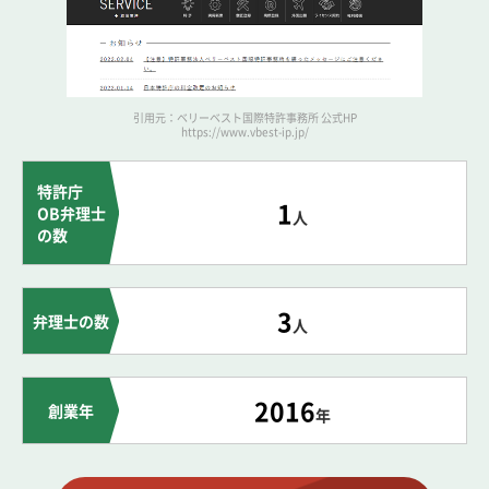
引用元：ベリーベスト国際特許事務所 公式HP
https://www.vbest-ip.jp/
特許庁
1
OB弁理士
人
の数
3
弁理士の数
人
2016
創業年
年