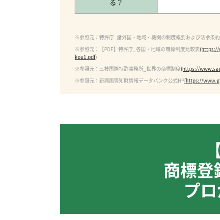
る？
※参照元：特許庁_諸外国・地域・機関の制度概要および法令条
※参照元：【PDF】特許庁_各国・地域の商標制度比較表
(https:
kou1.pdf)
※参照元：三枝国際特許事務所_世界の商標制度
(https://www.sa
※参照元：新興国等知財情報データバンク公式HP
(https://www.g
商標登
プロ