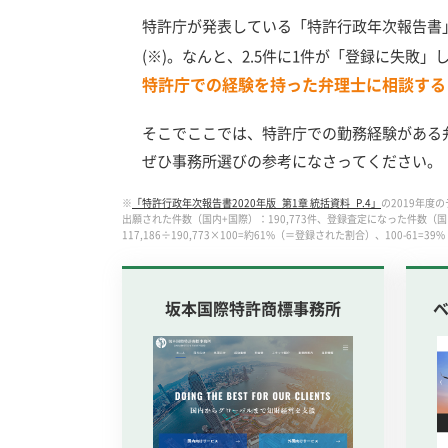
特許庁が発表している「特許行政年次報告書」
(※)。なんと、2.5件に1件が「登録に失敗
特許庁での経験を持った弁理士に相談する
そこでここでは、特許庁での勤務経験がある
ぜひ事務所選びの参考になさってください。
※
「特許行政年次報告書2020年版_第1章 統括資料_P.4」
の2019年度の
出願された件数（国内+国際）：190,773件、
登録査定になった件数（国内
117,186÷190,773×100=約61%（＝登録された割合）、
100-61=
坂本国際特許商標事務所