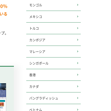
モンゴル
40％
いる
メキシコ
トルコ
ップ。
カンボジア
マレーシア
シンガポール
香港
カナダ
バングラディッシュ
ベトナム