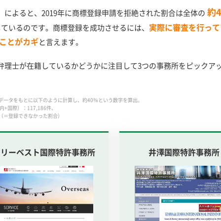
約
によると、2019年に商標登録申請を拒絶された割合は全体の
実際に審査を行って
」しているのです。商標登録を成功させるには、
ことがカギ
と言えます。
弁理士が在籍しているかどうかに注目して3つの事務所をピックア
データをもとに以下のように計算し、約40％という数字を算出。
+国際）：117,186件、
39%（＝登録できなかった割合）
ベリーベスト国際特許事務所
井澤国際特許事務所