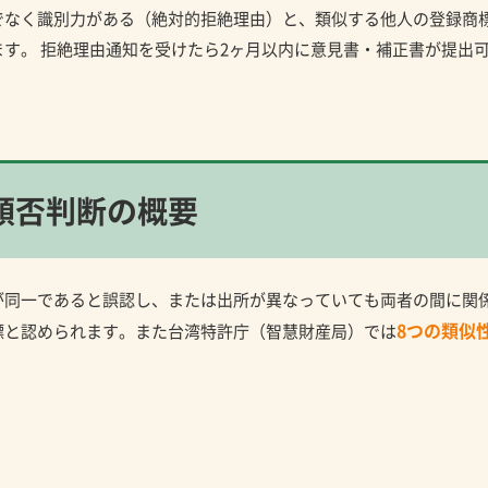
でなく識別力がある（絶対的拒絶理由）と、類似する他人の登録商
す。 拒絶理由通知を受けたら2ヶ月以内に意見書・補正書が提出
類否判断の概要
が同一であると誤認し、または出所が異なっていても両者の間に関
8つの類似
標と認められます。また台湾特許庁（智慧財産局）では