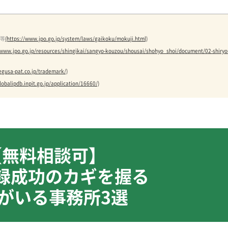
約等
(https://www.jpo.go.jp/system/laws/gaikoku/mokuji.html)
//www.jpo.go.jp/resources/shingikai/sangyo-kouzou/shousai/shohyo_shoi/document/02-shiry
egusa-pat.co.jp/trademark/)
lobalipdb.inpit.go.jp/application/16660/)
【無料相談可】
録成功のカギを握る
がいる事務所3選