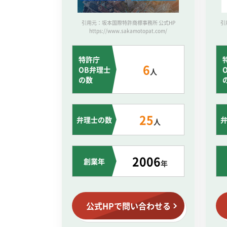
引用元：坂本国際特許商標事務所 公式HP
引
https://www.sakamotopat.com/
特許庁
6
OB弁理士
人
の数
25
弁理士の数
人
2006
創業年
年
公式HPで問い合わせる