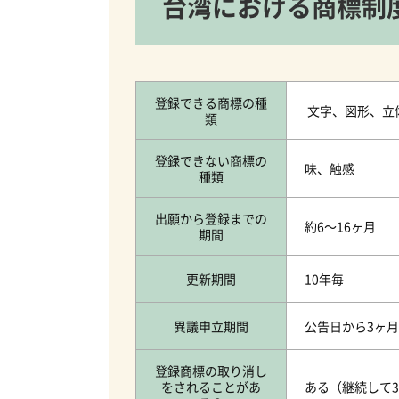
台湾における商標制
登録できる商標の種
文字、図形、立
類
登録できない商標の
味、触感
種類
出願から登録までの
約6～16ヶ月
期間
更新期間
10年毎
異議申立期間
公告日から3ヶ
登録商標の取り消し
をされることがあ
ある（継続して