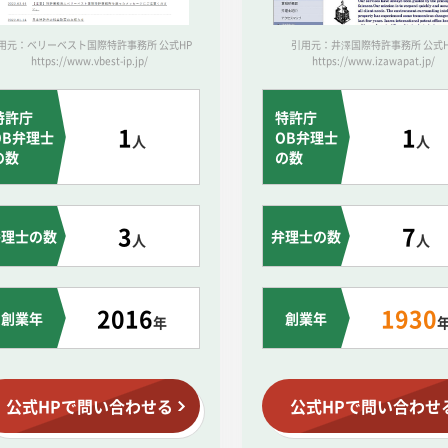
用元：ベリーベスト国際特許事務所 公式HP
引用元：井澤国際特許事務所 公式H
https://www.vbest-ip.jp/
https://www.izawapat.jp/
特許庁
特許庁
1
1
OB弁理士
OB弁理士
人
人
の数
の数
3
7
弁理士の数
弁理士の数
人
人
2016
1930
創業年
創業年
年
公式HPで問い合わせる
公式HPで問い合わせ