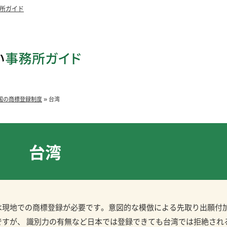
所ガイド
»
国の商標登録制度
台湾
台湾
は現地での商標登録が必要です。意図的な模倣による先取り出願付
すが、 識別力の有無など日本では登録できても台湾では拒絶され