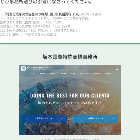
ぜひ事務所選びの参考になさってください。
※
「特許行政年次報告書2020年版_第1章 統括資料_P.4」
の2019年度の
データをもとに以下のように計算し、約40％という数字を算出。
出願された件数（国内+国際）：190,773件、
登録査定になった件数（国内+国際）：117,186件、
117,186÷190,773×100=約61%（＝登録された割合）、
100-61=39%（＝登録できなかった割合）
坂本国際特許商標事務所