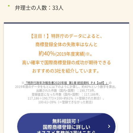
弁理士の人数：33人
【注目！】特許庁のデータによると、
商標登録全体の失敗率はなんと
約40％
(2019年度実績)※。
高い確率で国際商標登録の成功が期待できる
おすすめの3社を紹介しています。
※
「特許行政年次報告書2020年版_第1章 統括資料_P.4【pdf】」
の
2019年度のデータをもとに以下のように計算し、約40％という数字を算出。
出願された件数（国内+国際）：190,773件、
登録査定になった件数（国内+国際）：117,186件、
117,186÷190,773×100=約61%（＝登録された割合）、
100-61=39%（＝登録できなかった割合）
無料相談可！
国際商標登録に詳しい
オススメ事務所3選はこちら