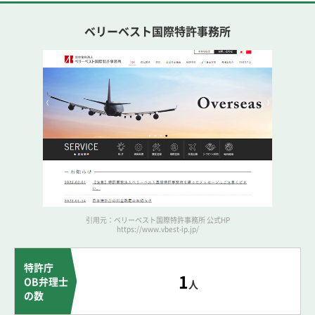
ベリーベスト国際特許事務所
引用元：ベリーベスト国際特許事務所 公式HP
https://www.vbest-ip.jp/
特許庁
1
OB弁理士
人
の数