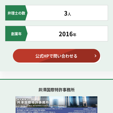
3
弁理士の数
人
2016
創業年
年
公式HPで問い合わせる
井澤国際特許事務所