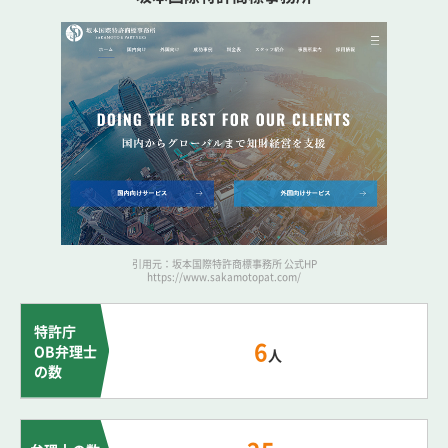
引用元：坂本国際特許商標事務所 公式HP
https://www.sakamotopat.com/
特許庁
6
OB弁理士
人
の数