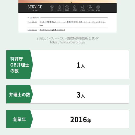
引用元：ベリーベスト国際特許事務所 公式HP
https://www.vbest-ip.jp/
特許庁
1
OB弁理士
人
の数
3
弁理士の数
人
2016
創業年
年