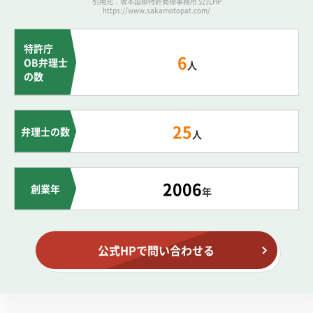
引用元：坂本国際特許商標事務所 公式HP
https://www.sakamotopat.com/
特許庁
6
OB弁理士
人
の数
25
弁理士の数
人
2006
創業年
年
公式HPで問い合わせる