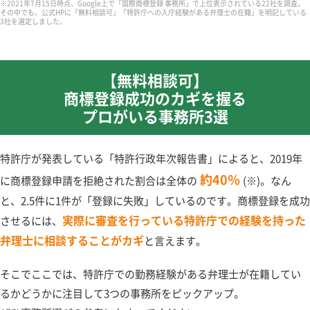
※2021年7月15日時点、Google上で「国際商標登録 事務所」で上位表示されている22社を調査。
その中でも、公式HPに「無料相談可」「特許庁への入庁経験がある弁理士の在籍」を明記している
3社を選定しました。
【無料相談可】
商標登録成功のカギを握る
プロがいる事務所3選
特許庁が発表している「特許行政年次報告書」によると、2019年
約40％
に商標登録申請を拒絶された割合は全体の
(※)。なん
と、2.5件に1件が「登録に失敗」しているのです。商標登録を成功
実際に審査を行っている特許庁での経験を持った
させるには、
弁理士に相談することがカギ
と言えます。
そこでここでは、特許庁での勤務経験がある弁理士が在籍してい
るかどうかに注目して3つの事務所をピックアップ。