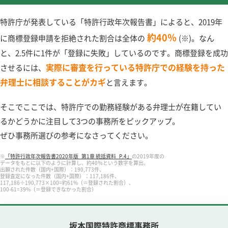
特許庁が発表している「特許行政年次報告書」によると、2019年
約40％
に商標登録申請を拒絶された割合は全体の
(※)。なん
と、2.5件に1件が「登録に失敗」しているのです。商標登録を成功
実際に審査を行っている特許庁での経験を持った
させるには、
弁理士に相談することがカギ
と言えます。
そこでここでは、特許庁での勤務経験がある弁理士が在籍してい
るかどうかに注目して3つの事務所をピックアップ。
ぜひ事務所選びの参考になさってください。
※
「特許行政年次報告書2020年版_第1章 統括資料_P.4」
の2019年度の
データをもとに以下のように計算し、約40％という数字を算出。
出願された件数（国内+国際）：190,773件、
登録査定になった件数（国内+国際）：117,186件、
117,186÷190,773×100=約61%（＝登録された割合）、
100-61=39%（＝登録できなかった割合）
坂本国際特許商標事務所