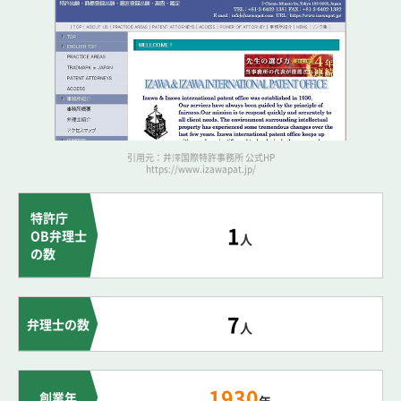
引用元：井澤国際特許事務所 公式HP
https://www.izawapat.jp/
特許庁
1
OB弁理士
人
の数
7
弁理士の数
人
1930
創業年
年