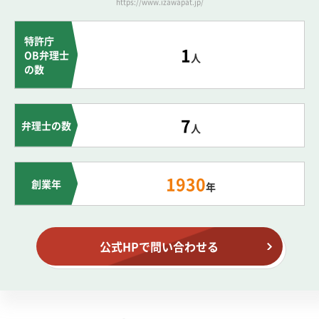
https://www.izawapat.jp/
特許庁
1
OB弁理士
人
の数
7
弁理士の数
人
1930
創業年
年
公式HPで問い合わせる