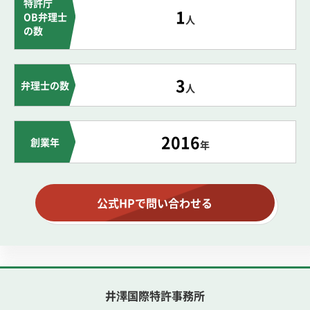
特許庁
1
OB弁理士
人
の数
3
弁理士の数
人
2016
創業年
年
公式HPで問い合わせる
井澤国際特許事務所