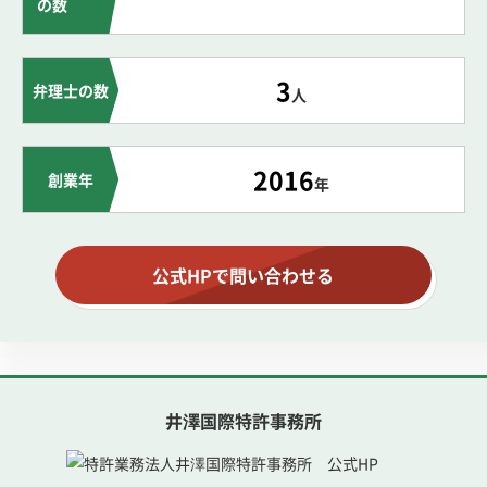
の数
3
弁理士の数
人
2016
創業年
年
公式HPで問い合わせる
井澤国際特許事務所