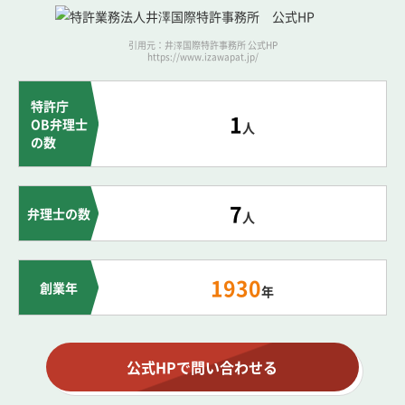
引用元：井澤国際特許事務所 公式HP
https://www.izawapat.jp/
特許庁
1
OB弁理士
人
の数
7
弁理士の数
人
1930
創業年
年
公式HPで問い合わせる