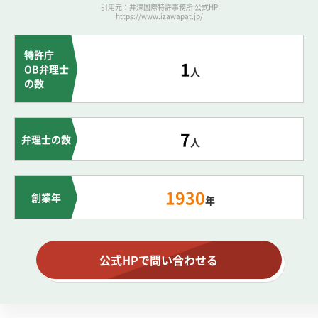
引用元：井澤国際特許事務所 公式HP
https://www.izawapat.jp/
特許庁
1
OB弁理士
人
の数
7
弁理士の数
人
1930
創業年
年
公式HPで問い合わせる