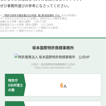
ぜひ事務所選びの参考になさってください。
※
「特許行政年次報告書2020年版_第1章 統括資料_P.4」
の2019年度の
データをもとに以下のように計算し、約40％という数字を算出。
出願された件数（国内+国際）：190,773件、
登録査定になった件数（国内+国際）：117,186件、
117,186÷190,773×100=約61%（＝登録された割合）、
100-61=39%（＝登録できなかった割合）
坂本国際特許商標事務所
引用元：坂本国際特許商標事務所 公式HP
https://www.sakamotopat.com/
特許庁
6
OB弁理士
人
の数