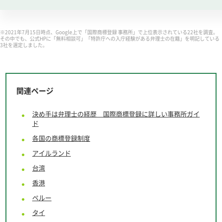
※2021年7月15日時点、Google上で「国際商標登録 事務所」で上位表示されている22社を調査。
その中でも、公式HPに「無料相談可」「特許庁への入庁経験がある弁理士の在籍」を明記している
3社を選定しました。
関連ページ
決め手は弁理士の経歴 国際商標登録に詳しい事務所ガイ
ド
各国の商標登録制度
アイルランド
台湾
香港
ペルー
タイ