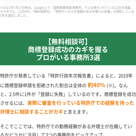
※2021年7月15日時点、Google上で「国際商標登録 事務所」で上位表示されている22社を調査。
その中でも、公式HPに「無料相談可」「特許庁への入庁経験がある弁理士の在籍」を明記している
3社を選定しました。
【無料相談可】
商標登録成功のカギを握る
プロがいる事務所3選
特許庁が発表している「特許行政年次報告書」によると、2019年
約40％
に商標登録申請を拒絶された割合は全体の
(※)。なん
と、2.5件に1件が「登録に失敗」しているのです。商標登録を成功
実際に審査を行っている特許庁での経験を持った
させるには、
弁理士に相談することがカギ
と言えます。
そこでここでは、特許庁での勤務経験がある弁理士が在籍してい
るかどうかに注目して3つの事務所をピックアップ。