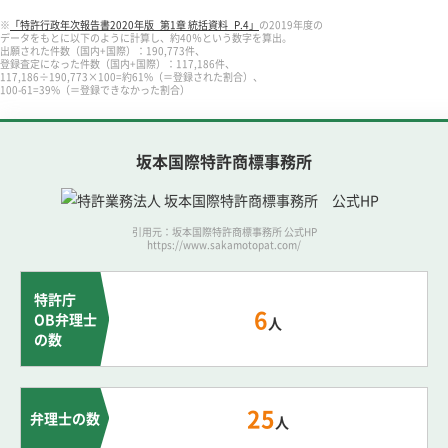
※
「特許行政年次報告書2020年版_第1章 統括資料_P.4」
の2019年度の
データをもとに以下のように計算し、約40％という数字を算出。
出願された件数（国内+国際）：190,773件、
登録査定になった件数（国内+国際）：117,186件、
117,186÷190,773×100=約61%（＝登録された割合）、
100-61=39%（＝登録できなかった割合）
坂本国際特許商標事務所
引用元：坂本国際特許商標事務所 公式HP
https://www.sakamotopat.com/
特許庁
6
OB弁理士
人
の数
25
弁理士の数
人