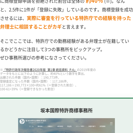
約40％
に商標登録申請を拒絶された割合は全体の
(※)。なん
と、2.5件に1件が「登録に失敗」しているのです。商標登録を成功
実際に審査を行っている特許庁での経験を持った
させるには、
弁理士に相談することがカギ
と言えます。
そこでここでは、特許庁での勤務経験がある弁理士が在籍してい
るかどうかに注目して3つの事務所をピックアップ。
ぜひ事務所選びの参考になさってください。
※
「特許行政年次報告書2020年版_第1章 統括資料_P.4」
の2019年度の
データをもとに以下のように計算し、約40％という数字を算出。
出願された件数（国内+国際）：190,773件、
登録査定になった件数（国内+国際）：117,186件、
117,186÷190,773×100=約61%（＝登録された割合）、
100-61=39%（＝登録できなかった割合）
坂本国際特許商標事務所