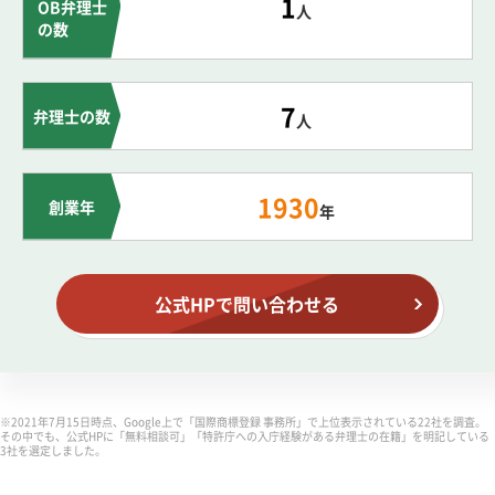
1
OB弁理士
人
の数
7
弁理士の数
人
1930
創業年
年
公式HPで問い合わせる
※2021年7月15日時点、Google上で「国際商標登録 事務所」で上位表示されている22社を調査。
その中でも、公式HPに「無料相談可」「特許庁への入庁経験がある弁理士の在籍」を明記している
3社を選定しました。