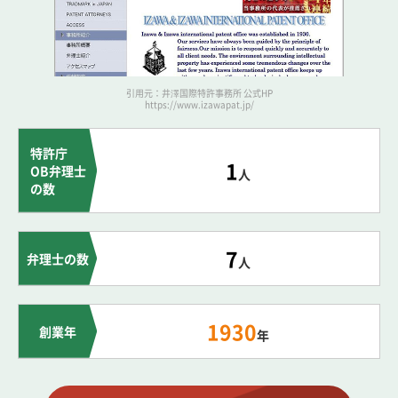
引用元：井澤国際特許事務所 公式HP
https://www.izawapat.jp/
特許庁
1
OB弁理士
人
の数
7
弁理士の数
人
1930
創業年
年