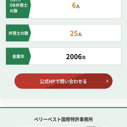
6
OB弁理士
人
の数
25
弁理士の数
人
2006
創業年
年
公式HPで問い合わせる
ベリーベスト国際特許事務所