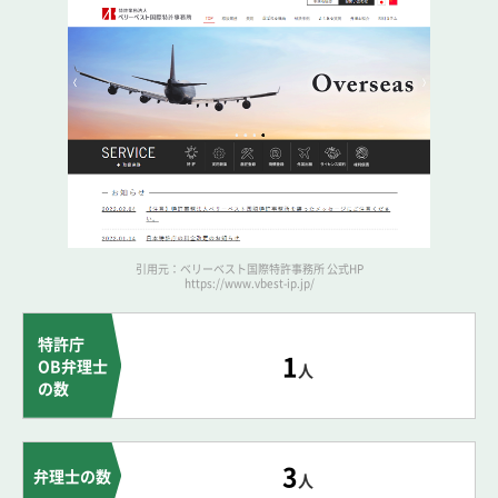
引用元：ベリーベスト国際特許事務所 公式HP
https://www.vbest-ip.jp/
特許庁
1
OB弁理士
人
の数
3
弁理士の数
人