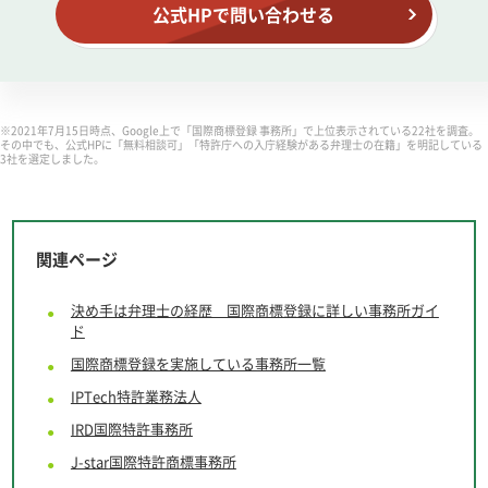
公式HPで問い合わせる
※2021年7月15日時点、Google上で「国際商標登録 事務所」で上位表示されている22社を調査。
その中でも、公式HPに「無料相談可」「特許庁への入庁経験がある弁理士の在籍」を明記している
3社を選定しました。
関連ページ
決め手は弁理士の経歴 国際商標登録に詳しい事務所ガイ
ド
国際商標登録を実施している事務所一覧
IPTech特許業務法人
IRD国際特許事務所
J-star
国際特許商標事務所