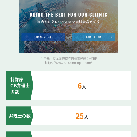
引用元：坂本国際特許商標事務所 公式HP
https://www.sakamotopat.com/
特許庁
6
OB弁理士
人
の数
25
弁理士の数
人