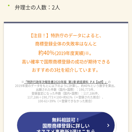
弁理士の人数：2人
【注目！】特許庁のデータによると、
商標登録全体の失敗率はなんと
約40％
(2019年度実績)※。
高い確率で国際商標登録の成功が期待できる
おすすめの3社を紹介しています。
※
「特許行政年次報告書2020年版_第1章 統括資料_P.4【pdf】」
の
2019年度のデータをもとに以下のように計算し、約40％という数字を算出。
出願された件数（国内+国際）：190,773件、
登録査定になった件数（国内+国際）：117,186件、
117,186÷190,773×100=約61%（＝登録された割合）、
100-61=39%（＝登録できなかった割合）
無料相談可！
国際商標登録に詳しい
オススメ事務所3選はこちら