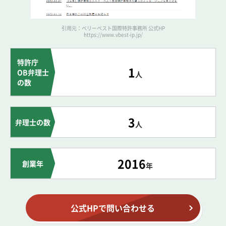
引用元：ベリーベスト国際特許事務所 公式HP
https://www.vbest-ip.jp/
特許庁
1
OB弁理士
人
の数
3
弁理士の数
人
2016
創業年
年
公式HPで問い合わせる