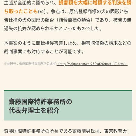
損害額を大幅に増額する判決を勝
主張が全面的に認められ、
ち取ったことも
(※) 。争点は、原告登録商標の犬の図形と被
告仕様の犬の図形の類否（結合商標の類否）であり、被告の無
過失の抗弁が認められるかといったものでした。
本事案のように商標権侵害差し止め、損害賠償額の請求などの
裁判事案にも対応することが可能です。
※参照元：齋藤国際特許事務所公式HP
（http://saipat.com/cat25/cat26/post_17.html）
齋藤国際特許事務所の
代表弁理士を紹介
齋藤国際特許事務所の所長である齋藤晴男氏は、東京教育大