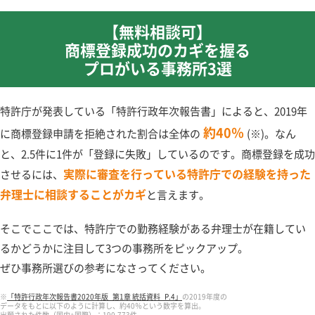
【無料相談可】
商標登録成功のカギを握る
プロがいる事務所3選
特許庁が発表している「特許行政年次報告書」によると、2019年
約40％
に商標登録申請を拒絶された割合は全体の
(※)。なん
と、2.5件に1件が「登録に失敗」しているのです。商標登録を成功
実際に審査を行っている特許庁での経験を持った
させるには、
弁理士に相談することがカギ
と言えます。
そこでここでは、特許庁での勤務経験がある弁理士が在籍してい
るかどうかに注目して3つの事務所をピックアップ。
ぜひ事務所選びの参考になさってください。
※
「特許行政年次報告書2020年版_第1章 統括資料_P.4」
の2019年度の
データをもとに以下のように計算し、約40％という数字を算出。
出願された件数（国内+国際）：190,773件、