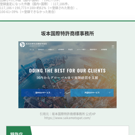
登録査定になった件数（国内+国際）：117,186件、
117,186÷190,773×100=約61%（＝登録された割合）、
100-61=39%（＝登録できなかった割合）
坂本国際特許商標事務所
引用元：坂本国際特許商標事務所 公式HP
https://www.sakamotopat.com/
特許庁