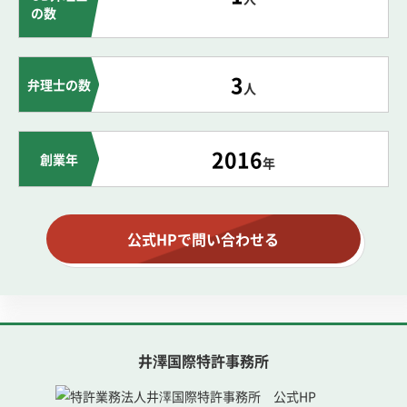
の数
3
弁理士の数
人
2016
創業年
年
公式HPで問い合わせる
井澤国際特許事務所