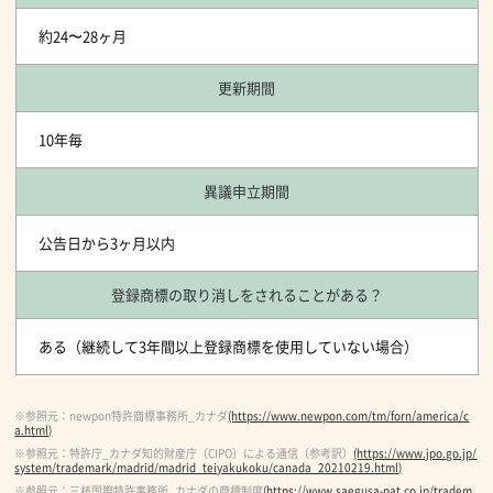
約24〜28ヶ月
更新期間
10年毎
異議申立期間
公告日から3ヶ月以内
登録商標の取り消しをされることがある？
ある（継続して3年間以上登録商標を使用していない場合）
※参照元：newpon特許商標事務所_カナダ
(https://www.newpon.com/tm/forn/america/c
a.html)
※参照元：特許庁_カナダ知的財産庁（CIPO）による通信（参考訳）
(https://www.jpo.go.jp/
system/trademark/madrid/madrid_teiyakukoku/canada_20210219.html)
※参照元：三枝国際特許事務所_カナダの商標制度
(https://www.saegusa-pat.co.jp/tradem