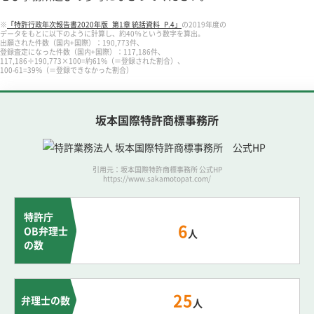
※
「特許行政年次報告書2020年版_第1章 統括資料_P.4」
の2019年度の
データをもとに以下のように計算し、約40％という数字を算出。
出願された件数（国内+国際）：190,773件、
登録査定になった件数（国内+国際）：117,186件、
117,186÷190,773×100=約61%（＝登録された割合）、
100-61=39%（＝登録できなかった割合）
坂本国際特許商標事務所
引用元：坂本国際特許商標事務所 公式HP
https://www.sakamotopat.com/
特許庁
6
OB弁理士
人
の数
25
弁理士の数
人