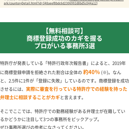
ark/countoryDetail.html?id=348aeef8bdc6d2306992d8bd5c044a12)
【無料相談可】
商標登録成功のカギを握る
プロがいる事務所3選
特許庁が発表している「特許行政年次報告書」によると、2019年
約40％
に商標登録申請を拒絶された割合は全体の
(※)。なん
と、2.5件に1件が「登録に失敗」しているのです。商標登録を成功
実際に審査を行っている特許庁での経験を持った
させるには、
弁理士に相談することがカギ
と言えます。
そこでここでは、特許庁での勤務経験がある弁理士が在籍してい
るかどうかに注目して3つの事務所をピックアップ。
ぜひ事務所選びの参考になさってください。