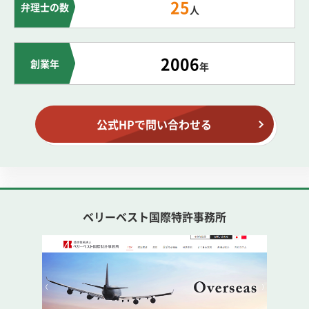
25
弁理士の数
人
2006
創業年
年
公式HPで問い合わせる
ベリーベスト国際特許事務所