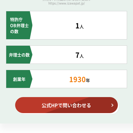
https://www.izawapat.jp/
特許庁
1
OB弁理士
人
の数
7
弁理士の数
人
1930
創業年
年
公式HPで問い合わせる