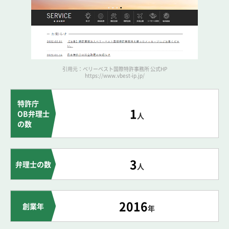
引用元：ベリーベスト国際特許事務所 公式HP
https://www.vbest-ip.jp/
特許庁
1
OB弁理士
人
の数
3
弁理士の数
人
2016
創業年
年