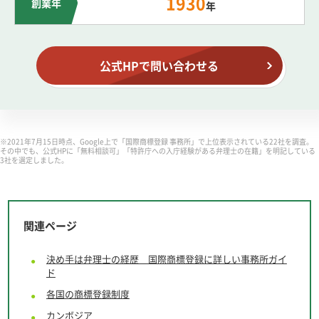
1930
創業年
年
公式HPで問い合わせる
※2021年7月15日時点、Google上で「国際商標登録 事務所」で上位表示されている22社を調査。
その中でも、公式HPに「無料相談可」「特許庁への入庁経験がある弁理士の在籍」を明記している
3社を選定しました。
関連ページ
決め手は弁理士の経歴 国際商標登録に詳しい事務所ガイ
ド
各国の商標登録制度
カンボジア