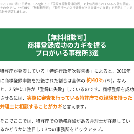
※2021年7月15日時点、Google上で「国際商標登録 事務所」で上位表示されている22社を調査。
その中でも、公式HPに「無料相談可」「特許庁への入庁経験がある弁理士の在籍」を明記している
3社を選定しました。
【無料相談可】
商標登録成功のカギを握る
プロがいる事務所3選
特許庁が発表している「特許行政年次報告書」によると、2019年
約40％
に商標登録申請を拒絶された割合は全体の
(※)。なん
と、2.5件に1件が「登録に失敗」しているのです。商標登録を成功
実際に審査を行っている特許庁での経験を持った
させるには、
弁理士に相談することがカギ
と言えます。
そこでここでは、特許庁での勤務経験がある弁理士が在籍してい
るかどうかに注目して3つの事務所をピックアップ。