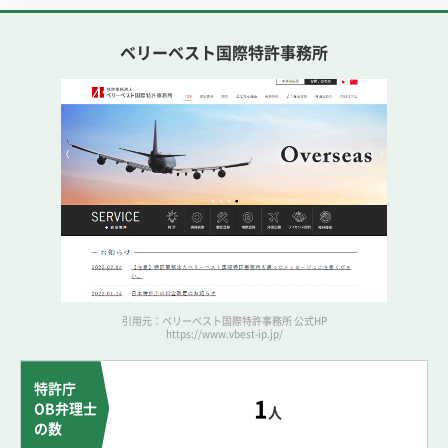
ベリーベスト国際特許事務所
引用元：ベリーベスト国際特許事務所 公式HP
https://www.vbest-ip.jp/
特許庁
1
OB弁理士
人
の数