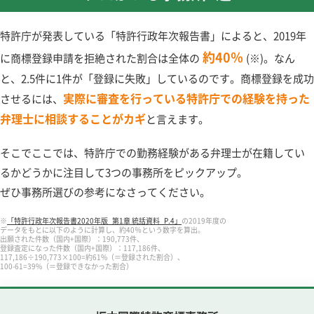
特許庁が発表している「特許行政年次報告書」によると、2019年
約40％
に商標登録申請を拒絶された割合は全体の
(※)。なん
と、2.5件に1件が「登録に失敗」しているのです。商標登録を成功
実際に審査を行っている特許庁での経験を持った
させるには、
弁理士に相談することがカギ
と言えます。
そこでここでは、特許庁での勤務経験がある弁理士が在籍してい
るかどうかに注目して3つの事務所をピックアップ。
ぜひ事務所選びの参考になさってください。
※
「特許行政年次報告書2020年版_第1章 統括資料_P.4」
の2019年度の
データをもとに以下のように計算し、約40％という数字を算出。
出願された件数（国内+国際）：190,773件、
登録査定になった件数（国内+国際）：117,186件、
117,186÷190,773×100=約61%（＝登録された割合）、
100-61=39%（＝登録できなかった割合）