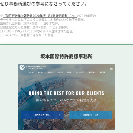
ぜひ事務所選びの参考になさってください。
※
「特許行政年次報告書2020年版_第1章 統括資料_P.4」
の2019年度の
データをもとに以下のように計算し、約40％という数字を算出。
出願された件数（国内+国際）：190,773件、
登録査定になった件数（国内+国際）：117,186件、
117,186÷190,773×100=約61%（＝登録された割合）、
100-61=39%（＝登録できなかった割合）
坂本国際特許商標事務所