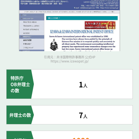
引用元：井澤国際特許事務所 公式HP
https://www.izawapat.jp/
特許庁
1
OB弁理士
人
の数
7
弁理士の数
人