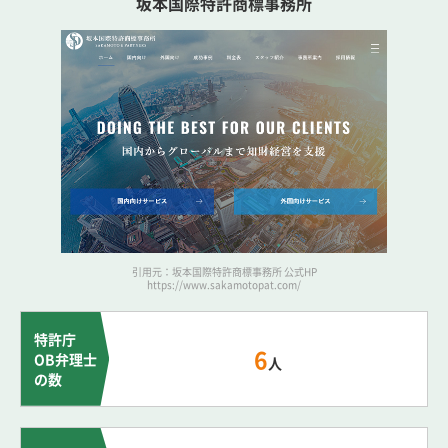
坂本国際特許商標事務所
引用元：坂本国際特許商標事務所 公式HP
https://www.sakamotopat.com/
特許庁
6
OB弁理士
人
の数