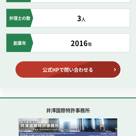
3
弁理士の数
人
2016
創業年
年
公式HPで問い合わせる
井澤国際特許事務所