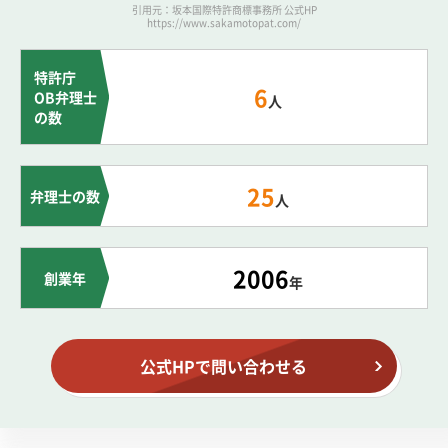
引用元：坂本国際特許商標事務所 公式HP
https://www.sakamotopat.com/
特許庁
6
OB弁理士
人
の数
25
弁理士の数
人
2006
創業年
年
公式HPで問い合わせる