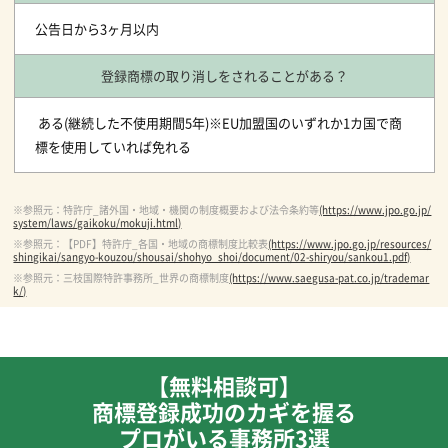
公告日から3ヶ月以内
登録商標の取り消しをされることがある？
ある(継続した不使用期間5年)※EU加盟国のいずれか1カ国で商
標を使用していれば免れる
※参照元：特許庁_諸外国・地域・機関の制度概要および法令条約等
(https://www.jpo.go.jp/
system/laws/gaikoku/mokuji.html)
※参照元：【PDF】特許庁_各国・地域の商標制度比較表
(https://www.jpo.go.jp/resources/
shingikai/sangyo-kouzou/shousai/shohyo_shoi/document/02-shiryou/sankou1.pdf)
※参照元：三枝国際特許事務所_世界の商標制度
(https://www.saegusa-pat.co.jp/trademar
k/)
【無料相談可】
商標登録成功のカギを握る
プロがいる事務所3選